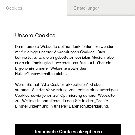
Cookies
Einstellungen
BEWERBUNG
LOGIN
Startseite
Hochschule
Unsere Cookies
Lehrangebot
Damit unsere Webseite optimal funktioniert, verwenden
Lehrende
Studierende / Alumni
wir für einige unserer Anwendungen Cookies. Dies
Filme
beinhaltet u. a. die eingebetteten sozialen Medien, aber
auch ein Trackingtool, welches uns Auskunft über die
Presse
Ergonomie unserer Webseite sowie das
Katharina Ludwig
Freundeskreis
Nutzer*innenverhalten bietet.
Service
Wenn Sie auf "Alle Cookies akzeptieren" klicken,
Abt. III - Kino- und Fernsehfilm |
Jahrgang 2007
stimmen Sie der Verwendung von technisch notwendigen
Cookies sowie jenen zur Optimierung usnerer Webseite
zu. Weitere Informationen finden Sie in den „Cookie-
Englisch
Startseite
Einstellungen“ und in unserer Datenschutzerklärung.
Moritz Hoffmann
Facebook
Bewerbung
Kontakt
Vorlesungsverzeichnis
Abt. III - Kino- und Fernsehfilm |
Jahrgang 2021
Code of
Technische Cookies akzeptieren
Conduct