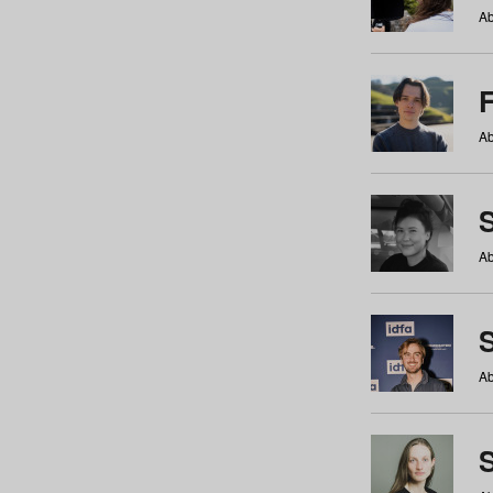
Ab
Ab
Ab
S
Ab