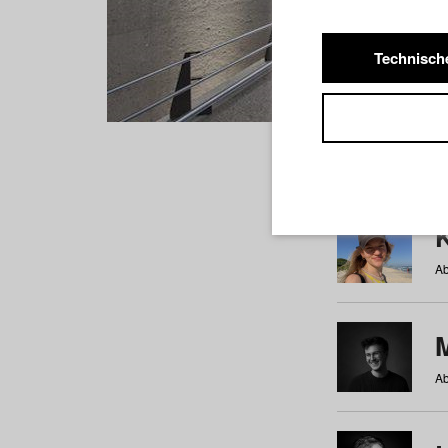
Technisch
Studiere
a
b
c
d
e
f
Ab
Ab