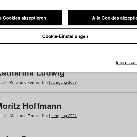
e Cookies akzeptieren
Alle Cookies akzepti
nde / Alumni
Cookie-Einstellungen
g
h
i
j
k
l
m
n
o
p
q
r
s
t
u
v
w
x
y
z
Alle
Impressu
Katharina Ludwig
t. III - Kino- und Fernsehfilm |
Jahrgang 2007
Moritz Hoffmann
t. III - Kino- und Fernsehfilm |
Jahrgang 2021