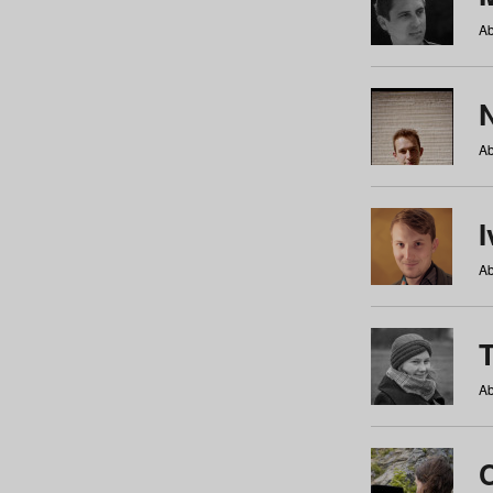
Ab
N
Ab
Ab
Ab