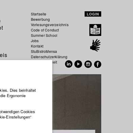
Startseite
LOGIN
e
Bewerbung
Vorlesungsverzeichnis
ot
Code of Conduct
Summer School
Jobs
Kontakt
StuBistroMensa
eis
Datenschutzerklärung
Datensicherheit
EN
DE
ies. Dies beinhaltet
r die Ergonomie
notwendigen Cookies
kie-Einstellungen“