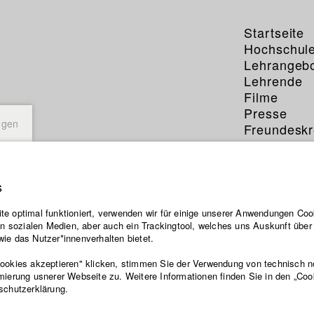
Startseite
Hochschul
Lehrangeb
Lehrende
Filme
Presse
ngen
Freundeskr
Service
s
e optimal funktioniert, verwenden wir für einige unserer Anwendungen Cook
ten sozialen Medien, aber auch ein Trackingtool, welches uns Auskunft übe
ie das Nutzer*innenverhalten bietet.
Cookies akzeptieren" klicken, stimmen Sie der Verwendung von technisch 
mierung usnerer Webseite zu. Weitere Informationen finden Sie in den „Coo
schutzerklärung.