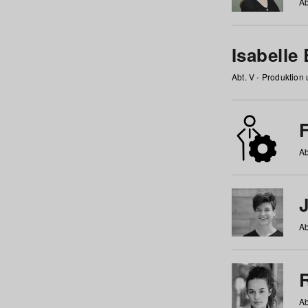
Ab
Isabelle
Abt. V - Produktion
F
Ab
Ab
Ab