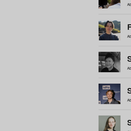
Ab
Ab
Ab
S
Ab