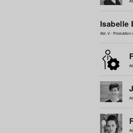
Ab
Isabelle
Abt. V - Produktion
F
Ab
Ab
Ab