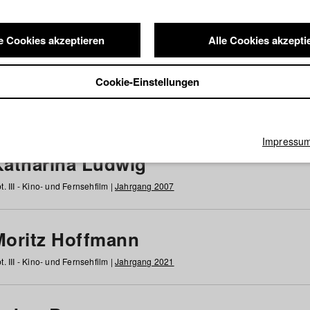
e Cookies akzeptieren
Alle Cookies akzepti
nde / Alumni
Cookie-Einstellungen
g
h
i
j
k
l
m
n
o
p
q
r
s
t
u
v
w
x
y
z
Alle
Impressu
Katharina Ludwig
t. III - Kino- und Fernsehfilm |
Jahrgang 2007
Moritz Hoffmann
t. III - Kino- und Fernsehfilm |
Jahrgang 2021