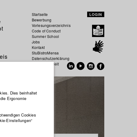
Startseite
LOGIN
e
Bewerbung
Vorlesungsverzeichnis
ot
Code of Conduct
Summer School
Jobs
Kontakt
StuBistroMensa
eis
Datenschutzerklärung
Datensicherheit
EN
DE
ies. Dies beinhaltet
r die Ergonomie
notwendigen Cookies
kie-Einstellungen“