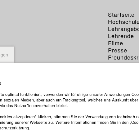
Startseite
Hochschul
Lehrangeb
Lehrende
Filme
Presse
ngen
Freundeskr
Service
s
e optimal funktioniert, verwenden wir für einige unserer Anwendungen Cook
ten sozialen Medien, aber auch ein Trackingtool, welches uns Auskunft übe
ie das Nutzer*innenverhalten bietet.
Cookies akzeptieren" klicken, stimmen Sie der Verwendung von technisch 
mierung usnerer Webseite zu. Weitere Informationen finden Sie in den „Coo
schutzerklärung.