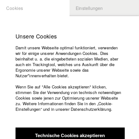
Cookies
Einstellungen
BEWERBUNG
LOGIN
Startseite
Hochschule
Unsere Cookies
Lehrangebot
Damit unsere Webseite optimal funktioniert, verwenden
Lehrende
Studierende / Alumni
wir für einige unserer Anwendungen Cookies. Dies
Filme
beinhaltet u. a. die eingebetteten sozialen Medien, aber
auch ein Trackingtool, welches uns Auskunft über die
Presse
Ergonomie unserer Webseite sowie das
Katharina Ludwig
Freundeskreis
Nutzer*innenverhalten bietet.
Service
Wenn Sie auf "Alle Cookies akzeptieren" klicken,
Abt. III - Kino- und Fernsehfilm |
Jahrgang 2007
stimmen Sie der Verwendung von technisch notwendigen
Cookies sowie jenen zur Optimierung usnerer Webseite
zu. Weitere Informationen finden Sie in den „Cookie-
Englisch
Startseite
Einstellungen“ und in unserer Datenschutzerklärung.
Moritz Hoffmann
Facebook
Bewerbung
Kontakt
Vorlesungsverzeichnis
Abt. III - Kino- und Fernsehfilm |
Jahrgang 2021
Code of
Technische Cookies akzeptieren
Conduct