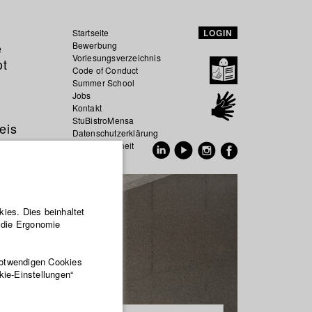
Startseite
LOGIN
e
Bewerbung
Vorlesungsverzeichnis
ot
Code of Conduct
Summer School
Jobs
Kontakt
StuBistroMensa
eis
Datenschutzerklärung
Datensicherheit
EN
DE
ies. Dies beinhaltet
r die Ergonomie
notwendigen Cookies
kie-Einstellungen“