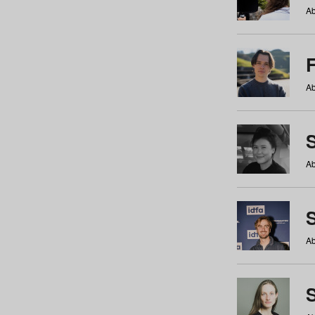
Ab
Ab
Ab
S
Ab