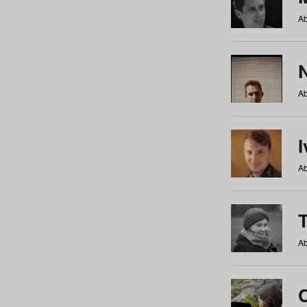
Ab
N
Ab
Ab
Ab