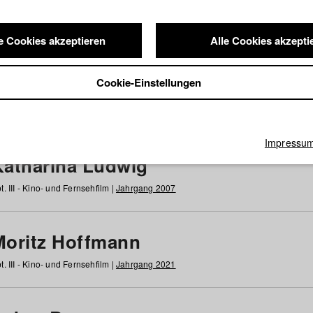
e Cookies akzeptieren
Alle Cookies akzepti
nde / Alumni
Cookie-Einstellungen
g
h
i
j
k
l
m
n
o
p
q
r
s
t
u
v
w
x
y
z
Alle
Impressu
Katharina Ludwig
t. III - Kino- und Fernsehfilm |
Jahrgang 2007
Moritz Hoffmann
t. III - Kino- und Fernsehfilm |
Jahrgang 2021