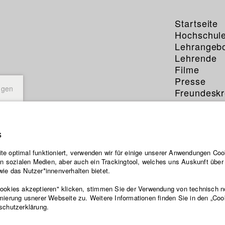
Startseite
Hochschul
Lehrangeb
Lehrende
Filme
Presse
ngen
Freundeskr
Service
s
e optimal funktioniert, verwenden wir für einige unserer Anwendungen Cook
ten sozialen Medien, aber auch ein Trackingtool, welches uns Auskunft übe
ie das Nutzer*innenverhalten bietet.
Cookies akzeptieren" klicken, stimmen Sie der Verwendung von technisch 
mierung usnerer Webseite zu. Weitere Informationen finden Sie in den „Coo
schutzerklärung.