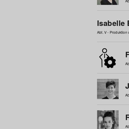
Ab
Isabelle
Abt. V - Produktion
F
Ab
Ab
Ab