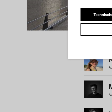
Technisch
Studiere
a
b
c
d
e
f
Ab
Ab