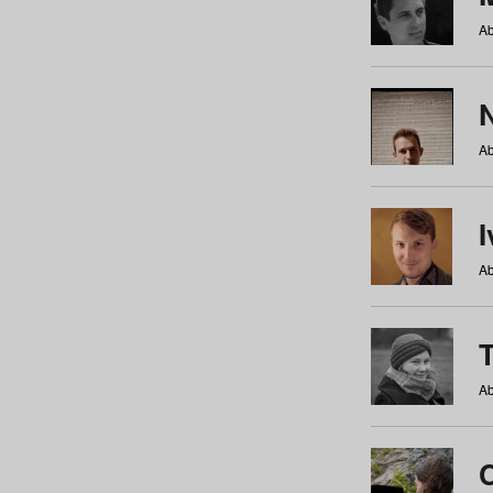
Ab
N
Ab
Ab
Ab