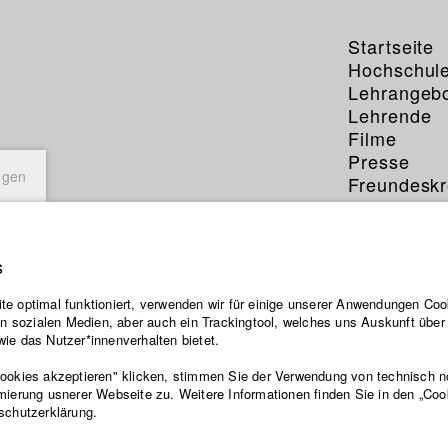
Startseite
Hochschul
Lehrangeb
Lehrende
Filme
Presse
ngen
Freundeskr
Service
s
e optimal funktioniert, verwenden wir für einige unserer Anwendungen Cook
ten sozialen Medien, aber auch ein Trackingtool, welches uns Auskunft übe
ie das Nutzer*innenverhalten bietet.
Cookies akzeptieren" klicken, stimmen Sie der Verwendung von technisch 
mierung usnerer Webseite zu. Weitere Informationen finden Sie in den „Coo
schutzerklärung.