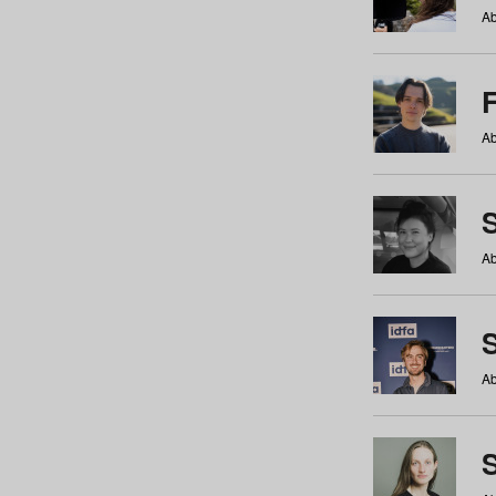
Ab
Ab
Ab
S
Ab