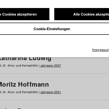
e Cookies akzeptieren
Alle Cookies akzepti
nde / Alumni
Cookie-Einstellungen
g
h
i
j
k
l
m
n
o
p
q
r
s
t
u
v
w
x
y
z
Alle
Impressu
Katharina Ludwig
t. III - Kino- und Fernsehfilm |
Jahrgang 2007
Moritz Hoffmann
t. III - Kino- und Fernsehfilm |
Jahrgang 2021