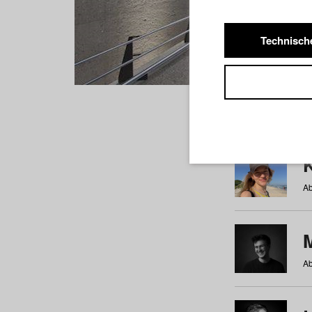
Technisch
Studiere
a
b
c
d
e
f
Ab
Ab