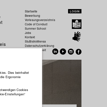
Startseite
LOGIN
e
Bewerbung
Vorlesungsverzeichnis
ot
Code of Conduct
Summer School
Jobs
Kontakt
StuBistroMensa
eis
Datenschutzerklärung
Datensicherheit
EN
DE
ies. Dies beinhaltet
r die Ergonomie
notwendigen Cookies
kie-Einstellungen“