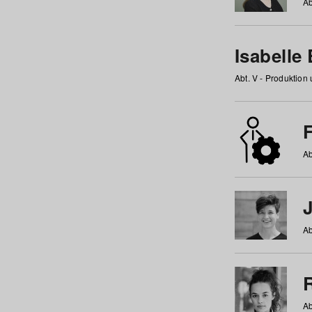
Ab
Isabelle
Abt. V - Produktion
F
Ab
Ab
Ab