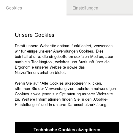
Cookies
Einstellungen
BEWERBUNG
LOGIN
Startseite
Hochschule
Unsere Cookies
Lehrangebot
Damit unsere Webseite optimal funktioniert, verwenden
Lehrende
Studierende / Alumni
wir für einige unserer Anwendungen Cookies. Dies
Filme
beinhaltet u. a. die eingebetteten sozialen Medien, aber
auch ein Trackingtool, welches uns Auskunft über die
Presse
Ergonomie unserer Webseite sowie das
Katharina Ludwig
Freundeskreis
Nutzer*innenverhalten bietet.
Service
Wenn Sie auf "Alle Cookies akzeptieren" klicken,
Abt. III - Kino- und Fernsehfilm |
Jahrgang 2007
stimmen Sie der Verwendung von technisch notwendigen
Cookies sowie jenen zur Optimierung usnerer Webseite
zu. Weitere Informationen finden Sie in den „Cookie-
Englisch
Startseite
Einstellungen“ und in unserer Datenschutzerklärung.
Moritz Hoffmann
Facebook
Bewerbung
Kontakt
Vorlesungsverzeichnis
Abt. III - Kino- und Fernsehfilm |
Jahrgang 2021
Code of
Technische Cookies akzeptieren
Conduct