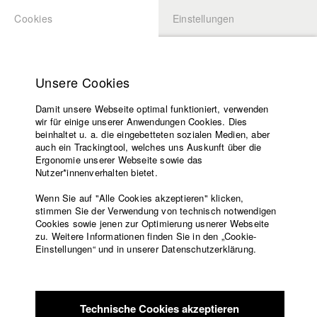
Cookies
Einstellungen
BEWERBUNG
LOGIN
Startseite
Hochschule
Unsere Cookies
Lehrangebot
Damit unsere Webseite optimal funktioniert, verwenden
Lehrende
Studierende / Alumni
wir für einige unserer Anwendungen Cookies. Dies
Filme
beinhaltet u. a. die eingebetteten sozialen Medien, aber
auch ein Trackingtool, welches uns Auskunft über die
Presse
Ergonomie unserer Webseite sowie das
Katharina Ludwig
Freundeskreis
Nutzer*innenverhalten bietet.
Service
Wenn Sie auf "Alle Cookies akzeptieren" klicken,
Abt. III - Kino- und Fernsehfilm |
Jahrgang 2007
stimmen Sie der Verwendung von technisch notwendigen
Cookies sowie jenen zur Optimierung usnerer Webseite
zu. Weitere Informationen finden Sie in den „Cookie-
Englisch
Startseite
Einstellungen“ und in unserer Datenschutzerklärung.
Moritz Hoffmann
Facebook
Bewerbung
Kontakt
Vorlesungsverzeichnis
Abt. III - Kino- und Fernsehfilm |
Jahrgang 2021
Code of
Technische Cookies akzeptieren
Conduct