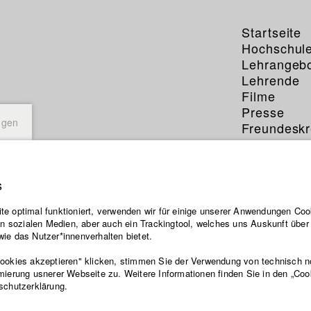
Startseite
Hochschul
Lehrangeb
Lehrende
Filme
Presse
ngen
Freundeskr
Service
s
e optimal funktioniert, verwenden wir für einige unserer Anwendungen Cook
ten sozialen Medien, aber auch ein Trackingtool, welches uns Auskunft übe
ie das Nutzer*innenverhalten bietet.
Cookies akzeptieren" klicken, stimmen Sie der Verwendung von technisch 
mierung usnerer Webseite zu. Weitere Informationen finden Sie in den „Coo
schutzerklärung.