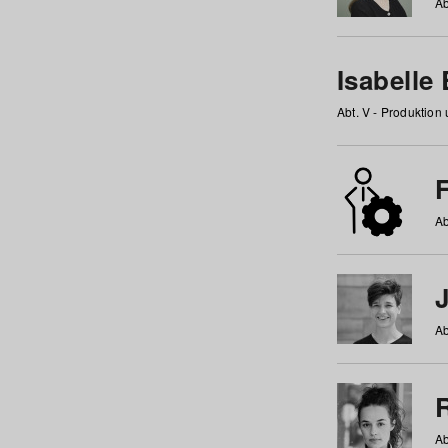
Ab
Isabelle
Abt. V - Produktion
F
Ab
Ab
Ab