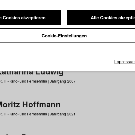
e Cookies akzeptieren
Alle Cookies akzepti
nde / Alumni
Cookie-Einstellungen
g
h
i
j
k
l
m
n
o
p
q
r
s
t
u
v
w
x
y
z
Alle
Impressu
Katharina Ludwig
t. III - Kino- und Fernsehfilm |
Jahrgang 2007
Moritz Hoffmann
t. III - Kino- und Fernsehfilm |
Jahrgang 2021