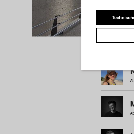
Technisch
Studiere
a
b
c
d
e
f
Ab
Ab