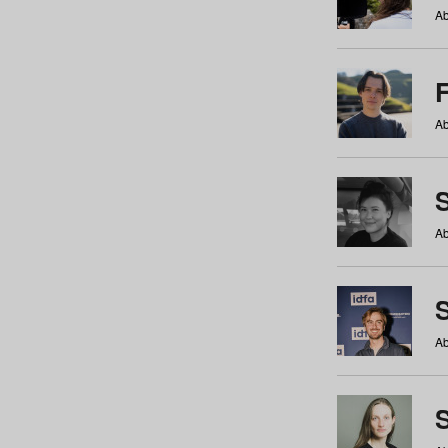
Ab
Ab
Ab
S
Ab