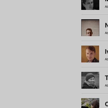
Ab
N
Ab
Ab
Ab