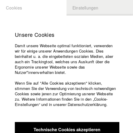
Cookies
Einstellungen
BEWERBUNG
LOGIN
Startseite
Hochschule
Unsere Cookies
Lehrangebot
Damit unsere Webseite optimal funktioniert, verwenden
Lehrende
Studierende / Alumni
wir für einige unserer Anwendungen Cookies. Dies
Filme
beinhaltet u. a. die eingebetteten sozialen Medien, aber
auch ein Trackingtool, welches uns Auskunft über die
Presse
Ergonomie unserer Webseite sowie das
Katharina Ludwig
Freundeskreis
Nutzer*innenverhalten bietet.
Service
Wenn Sie auf "Alle Cookies akzeptieren" klicken,
Abt. III - Kino- und Fernsehfilm |
Jahrgang 2007
stimmen Sie der Verwendung von technisch notwendigen
Cookies sowie jenen zur Optimierung usnerer Webseite
zu. Weitere Informationen finden Sie in den „Cookie-
Englisch
Startseite
Einstellungen“ und in unserer Datenschutzerklärung.
Moritz Hoffmann
Facebook
Bewerbung
Kontakt
Vorlesungsverzeichnis
Abt. III - Kino- und Fernsehfilm |
Jahrgang 2021
Code of
Technische Cookies akzeptieren
Conduct