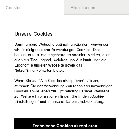
Cookies
Einstellungen
BEWERBUNG
LOGIN
Startseite
Hochschule
Unsere Cookies
Lehrangebot
Damit unsere Webseite optimal funktioniert, verwenden
Lehrende
Studierende / Alumni
wir für einige unserer Anwendungen Cookies. Dies
Filme
beinhaltet u. a. die eingebetteten sozialen Medien, aber
auch ein Trackingtool, welches uns Auskunft über die
Presse
Ergonomie unserer Webseite sowie das
Katharina Ludwig
Freundeskreis
Nutzer*innenverhalten bietet.
Service
Wenn Sie auf "Alle Cookies akzeptieren" klicken,
Abt. III - Kino- und Fernsehfilm |
Jahrgang 2007
stimmen Sie der Verwendung von technisch notwendigen
Cookies sowie jenen zur Optimierung usnerer Webseite
zu. Weitere Informationen finden Sie in den „Cookie-
Englisch
Startseite
Einstellungen“ und in unserer Datenschutzerklärung.
Moritz Hoffmann
Facebook
Bewerbung
Kontakt
Vorlesungsverzeichnis
Abt. III - Kino- und Fernsehfilm |
Jahrgang 2021
Code of
Technische Cookies akzeptieren
Conduct