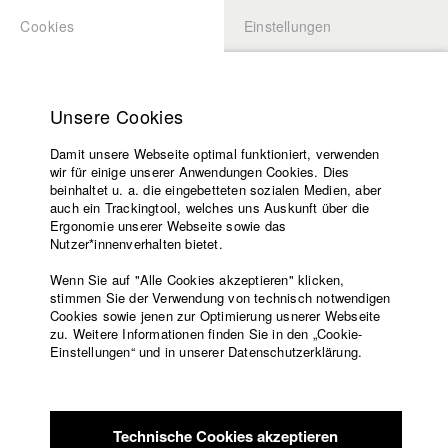
Cookies
Einstellungen
BEWERBUNG
LOGIN
Startseite
Hochschule
Unsere Cookies
Lehrangebot
Damit unsere Webseite optimal funktioniert, verwenden
Lehrende
Studierende / Alumni
wir für einige unserer Anwendungen Cookies. Dies
Filme
beinhaltet u. a. die eingebetteten sozialen Medien, aber
auch ein Trackingtool, welches uns Auskunft über die
Presse
Ergonomie unserer Webseite sowie das
Katharina Ludwig
Freundeskreis
Nutzer*innenverhalten bietet.
Service
Wenn Sie auf "Alle Cookies akzeptieren" klicken,
Abt. III - Kino- und Fernsehfilm |
Jahrgang 2007
stimmen Sie der Verwendung von technisch notwendigen
Cookies sowie jenen zur Optimierung usnerer Webseite
zu. Weitere Informationen finden Sie in den „Cookie-
Englisch
Startseite
Einstellungen“ und in unserer Datenschutzerklärung.
Moritz Hoffmann
Facebook
Bewerbung
Kontakt
Vorlesungsverzeichnis
Abt. III - Kino- und Fernsehfilm |
Jahrgang 2021
Code of
Technische Cookies akzeptieren
Conduct