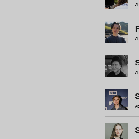
Ab
Ab
Ab
S
Ab