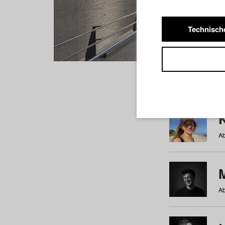
Technisch
Studiere
a
b
c
d
e
f
Ab
Ab