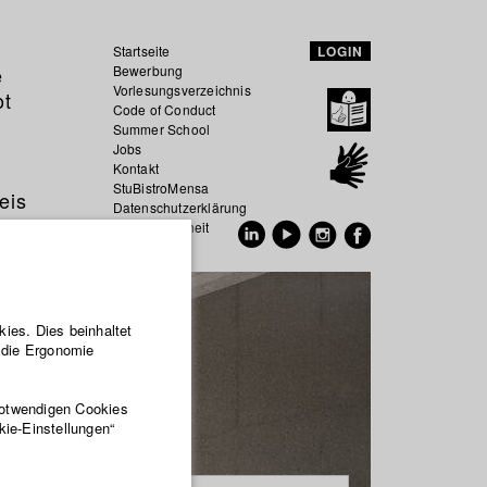
Startseite
LOGIN
e
Bewerbung
Vorlesungsverzeichnis
ot
Code of Conduct
Summer School
Jobs
Kontakt
StuBistroMensa
eis
Datenschutzerklärung
Datensicherheit
EN
DE
ies. Dies beinhaltet
r die Ergonomie
notwendigen Cookies
kie-Einstellungen“