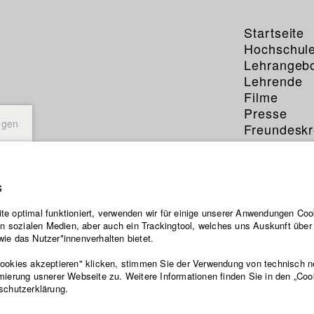
Startseite
Hochschul
Lehrangeb
Lehrende
Filme
Presse
ngen
Freundeskr
Service
s
e optimal funktioniert, verwenden wir für einige unserer Anwendungen Cook
ten sozialen Medien, aber auch ein Trackingtool, welches uns Auskunft übe
ie das Nutzer*innenverhalten bietet.
Cookies akzeptieren" klicken, stimmen Sie der Verwendung von technisch 
mierung usnerer Webseite zu. Weitere Informationen finden Sie in den „Coo
schutzerklärung.