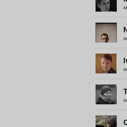
Ab
N
Ab
Ab
Ab