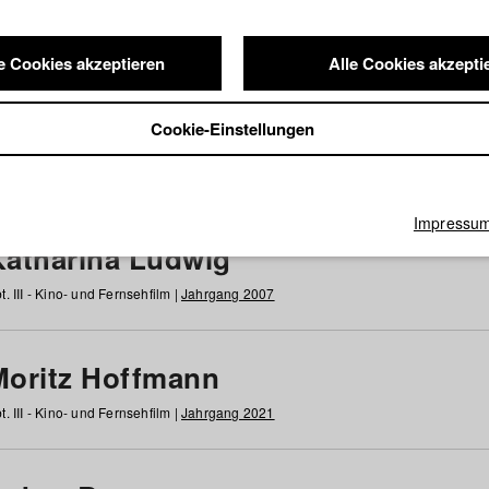
e Cookies akzeptieren
Alle Cookies akzepti
nde / Alumni
Cookie-Einstellungen
g
h
i
j
k
l
m
n
o
p
q
r
s
t
u
v
w
x
y
z
Alle
Impressu
Katharina Ludwig
t. III - Kino- und Fernsehfilm |
Jahrgang 2007
Moritz Hoffmann
t. III - Kino- und Fernsehfilm |
Jahrgang 2021