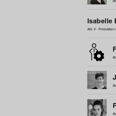
Ab
Isabelle
Abt. V - Produktion
F
Ab
Ab
Ab