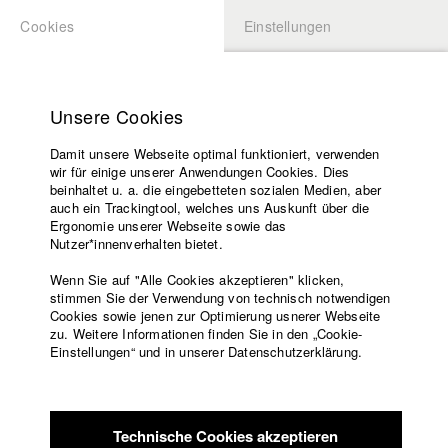
Cookies
Einstellungen
BEWERBUNG
LOGIN
Startseite
Hochschule
Unsere Cookies
Lehrangebot
Damit unsere Webseite optimal funktioniert, verwenden
Lehrende
Studierende / Alumni
wir für einige unserer Anwendungen Cookies. Dies
Filme
beinhaltet u. a. die eingebetteten sozialen Medien, aber
auch ein Trackingtool, welches uns Auskunft über die
Presse
Ergonomie unserer Webseite sowie das
Katharina Ludwig
Freundeskreis
Nutzer*innenverhalten bietet.
Service
Wenn Sie auf "Alle Cookies akzeptieren" klicken,
Abt. III - Kino- und Fernsehfilm |
Jahrgang 2007
stimmen Sie der Verwendung von technisch notwendigen
Cookies sowie jenen zur Optimierung usnerer Webseite
zu. Weitere Informationen finden Sie in den „Cookie-
Englisch
Startseite
Einstellungen“ und in unserer Datenschutzerklärung.
Moritz Hoffmann
Facebook
Bewerbung
Kontakt
Vorlesungsverzeichnis
Abt. III - Kino- und Fernsehfilm |
Jahrgang 2021
Code of
Technische Cookies akzeptieren
Conduct