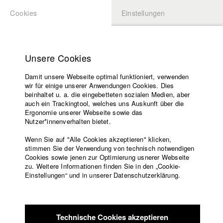
Cookies
Einstellungen
BEWERBUNG
LOGIN
Startseite
Hochschule
Unsere Cookies
Lehrangebot
Damit unsere Webseite optimal funktioniert, verwenden
Lehrende
Studierende / Alumni
wir für einige unserer Anwendungen Cookies. Dies
Filme
beinhaltet u. a. die eingebetteten sozialen Medien, aber
auch ein Trackingtool, welches uns Auskunft über die
Presse
Ergonomie unserer Webseite sowie das
Katharina Ludwig
Freundeskreis
Nutzer*innenverhalten bietet.
Service
Wenn Sie auf "Alle Cookies akzeptieren" klicken,
Abt. III - Kino- und Fernsehfilm |
Jahrgang 2007
stimmen Sie der Verwendung von technisch notwendigen
Cookies sowie jenen zur Optimierung usnerer Webseite
zu. Weitere Informationen finden Sie in den „Cookie-
Englisch
Startseite
Einstellungen“ und in unserer Datenschutzerklärung.
Moritz Hoffmann
Facebook
Bewerbung
Kontakt
Vorlesungsverzeichnis
Abt. III - Kino- und Fernsehfilm |
Jahrgang 2021
Code of
Technische Cookies akzeptieren
Conduct