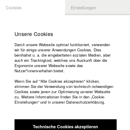
Cookies
Einstellungen
BEWERBUNG
LOGIN
Startseite
Hochschule
Unsere Cookies
Lehrangebot
Damit unsere Webseite optimal funktioniert, verwenden
Lehrende
Studierende / Alumni
wir für einige unserer Anwendungen Cookies. Dies
Filme
beinhaltet u. a. die eingebetteten sozialen Medien, aber
auch ein Trackingtool, welches uns Auskunft über die
Presse
Ergonomie unserer Webseite sowie das
Katharina Ludwig
Freundeskreis
Nutzer*innenverhalten bietet.
Service
Wenn Sie auf "Alle Cookies akzeptieren" klicken,
Abt. III - Kino- und Fernsehfilm |
Jahrgang 2007
stimmen Sie der Verwendung von technisch notwendigen
Cookies sowie jenen zur Optimierung usnerer Webseite
zu. Weitere Informationen finden Sie in den „Cookie-
Englisch
Startseite
Einstellungen“ und in unserer Datenschutzerklärung.
Moritz Hoffmann
Facebook
Bewerbung
Kontakt
Vorlesungsverzeichnis
Abt. III - Kino- und Fernsehfilm |
Jahrgang 2021
Code of
Technische Cookies akzeptieren
Conduct