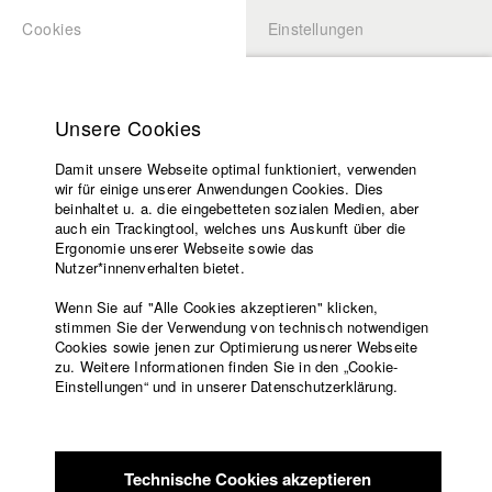
Cookies
Einstellungen
BEWERBUNG
LOGIN
Startseite
Hochschule
Unsere Cookies
Lehrangebot
Damit unsere Webseite optimal funktioniert, verwenden
Lehrende
Studierende / Alumni
wir für einige unserer Anwendungen Cookies. Dies
Filme
beinhaltet u. a. die eingebetteten sozialen Medien, aber
auch ein Trackingtool, welches uns Auskunft über die
Presse
Ergonomie unserer Webseite sowie das
Katharina Ludwig
Freundeskreis
Nutzer*innenverhalten bietet.
Service
Wenn Sie auf "Alle Cookies akzeptieren" klicken,
Abt. III - Kino- und Fernsehfilm |
Jahrgang 2007
stimmen Sie der Verwendung von technisch notwendigen
Cookies sowie jenen zur Optimierung usnerer Webseite
zu. Weitere Informationen finden Sie in den „Cookie-
Englisch
Startseite
Einstellungen“ und in unserer Datenschutzerklärung.
Moritz Hoffmann
Facebook
Bewerbung
Kontakt
Vorlesungsverzeichnis
Abt. III - Kino- und Fernsehfilm |
Jahrgang 2021
Code of
Technische Cookies akzeptieren
Conduct