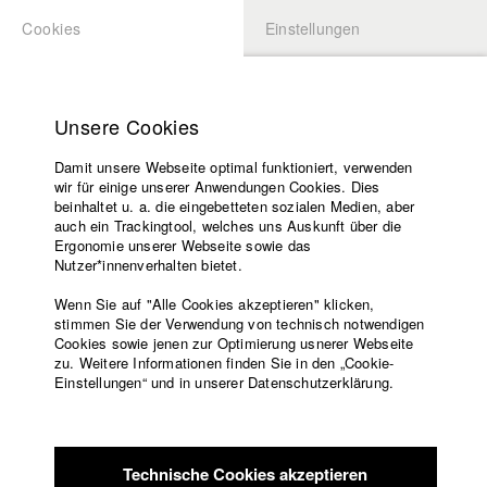
Cookies
Einstellungen
BEWERBUNG
LOGIN
Startseite
Hochschule
Unsere Cookies
Lehrangebot
Damit unsere Webseite optimal funktioniert, verwenden
Lehrende
Studierende / Alumni
wir für einige unserer Anwendungen Cookies. Dies
Filme
beinhaltet u. a. die eingebetteten sozialen Medien, aber
auch ein Trackingtool, welches uns Auskunft über die
Presse
Ergonomie unserer Webseite sowie das
Katharina Ludwig
Freundeskreis
Nutzer*innenverhalten bietet.
Service
Wenn Sie auf "Alle Cookies akzeptieren" klicken,
Abt. III - Kino- und Fernsehfilm |
Jahrgang 2007
stimmen Sie der Verwendung von technisch notwendigen
Cookies sowie jenen zur Optimierung usnerer Webseite
zu. Weitere Informationen finden Sie in den „Cookie-
Englisch
Startseite
Einstellungen“ und in unserer Datenschutzerklärung.
Moritz Hoffmann
Facebook
Bewerbung
Kontakt
Vorlesungsverzeichnis
Abt. III - Kino- und Fernsehfilm |
Jahrgang 2021
Code of
Technische Cookies akzeptieren
Conduct