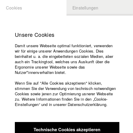
Cookies
Einstellungen
BEWERBUNG
LOGIN
Startseite
Hochschule
Unsere Cookies
Lehrangebot
Damit unsere Webseite optimal funktioniert, verwenden
Lehrende
Studierende / Alumni
wir für einige unserer Anwendungen Cookies. Dies
Filme
beinhaltet u. a. die eingebetteten sozialen Medien, aber
auch ein Trackingtool, welches uns Auskunft über die
Presse
Ergonomie unserer Webseite sowie das
Katharina Ludwig
Freundeskreis
Nutzer*innenverhalten bietet.
Service
Wenn Sie auf "Alle Cookies akzeptieren" klicken,
Abt. III - Kino- und Fernsehfilm |
Jahrgang 2007
stimmen Sie der Verwendung von technisch notwendigen
Cookies sowie jenen zur Optimierung usnerer Webseite
zu. Weitere Informationen finden Sie in den „Cookie-
Englisch
Startseite
Einstellungen“ und in unserer Datenschutzerklärung.
Moritz Hoffmann
Facebook
Bewerbung
Kontakt
Vorlesungsverzeichnis
Abt. III - Kino- und Fernsehfilm |
Jahrgang 2021
Code of
Technische Cookies akzeptieren
Conduct