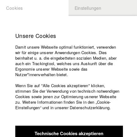
Cookies
Einstellungen
BEWERBUNG
LOGIN
Startseite
Hochschule
Unsere Cookies
Lehrangebot
Damit unsere Webseite optimal funktioniert, verwenden
Lehrende
Studierende / Alumni
wir für einige unserer Anwendungen Cookies. Dies
Filme
beinhaltet u. a. die eingebetteten sozialen Medien, aber
auch ein Trackingtool, welches uns Auskunft über die
Presse
Ergonomie unserer Webseite sowie das
Katharina Ludwig
Freundeskreis
Nutzer*innenverhalten bietet.
Service
Wenn Sie auf "Alle Cookies akzeptieren" klicken,
Abt. III - Kino- und Fernsehfilm |
Jahrgang 2007
stimmen Sie der Verwendung von technisch notwendigen
Cookies sowie jenen zur Optimierung usnerer Webseite
zu. Weitere Informationen finden Sie in den „Cookie-
Englisch
Startseite
Einstellungen“ und in unserer Datenschutzerklärung.
Moritz Hoffmann
Facebook
Bewerbung
Kontakt
Vorlesungsverzeichnis
Abt. III - Kino- und Fernsehfilm |
Jahrgang 2021
Code of
Technische Cookies akzeptieren
Conduct