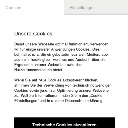
Cookies
Einstellungen
BEWERBUNG
LOGIN
Startseite
Hochschule
Unsere Cookies
Lehrangebot
Damit unsere Webseite optimal funktioniert, verwenden
Lehrende
Studierende / Alumni
wir für einige unserer Anwendungen Cookies. Dies
Filme
beinhaltet u. a. die eingebetteten sozialen Medien, aber
auch ein Trackingtool, welches uns Auskunft über die
Presse
Ergonomie unserer Webseite sowie das
Katharina Ludwig
Freundeskreis
Nutzer*innenverhalten bietet.
Service
Wenn Sie auf "Alle Cookies akzeptieren" klicken,
Abt. III - Kino- und Fernsehfilm |
Jahrgang 2007
stimmen Sie der Verwendung von technisch notwendigen
Cookies sowie jenen zur Optimierung usnerer Webseite
zu. Weitere Informationen finden Sie in den „Cookie-
Englisch
Startseite
Einstellungen“ und in unserer Datenschutzerklärung.
Moritz Hoffmann
Facebook
Bewerbung
Kontakt
Vorlesungsverzeichnis
Abt. III - Kino- und Fernsehfilm |
Jahrgang 2021
Code of
Technische Cookies akzeptieren
Conduct