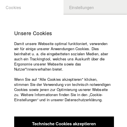
Cookies
Einstellungen
BEWERBUNG
LOGIN
Startseite
Hochschule
Unsere Cookies
Lehrangebot
Damit unsere Webseite optimal funktioniert, verwenden
Lehrende
Studierende / Alumni
wir für einige unserer Anwendungen Cookies. Dies
Filme
beinhaltet u. a. die eingebetteten sozialen Medien, aber
auch ein Trackingtool, welches uns Auskunft über die
Presse
Ergonomie unserer Webseite sowie das
Katharina Ludwig
Freundeskreis
Nutzer*innenverhalten bietet.
Service
Wenn Sie auf "Alle Cookies akzeptieren" klicken,
Abt. III - Kino- und Fernsehfilm |
Jahrgang 2007
stimmen Sie der Verwendung von technisch notwendigen
Cookies sowie jenen zur Optimierung usnerer Webseite
zu. Weitere Informationen finden Sie in den „Cookie-
Englisch
Startseite
Einstellungen“ und in unserer Datenschutzerklärung.
Moritz Hoffmann
Facebook
Bewerbung
Kontakt
Vorlesungsverzeichnis
Abt. III - Kino- und Fernsehfilm |
Jahrgang 2021
Code of
Technische Cookies akzeptieren
Conduct