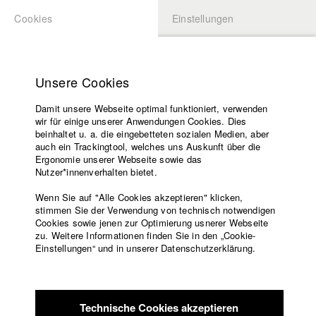
Cookies
Einstellungen
BEWERBUNG
LOGIN
Startseite
Hochschule
Unsere Cookies
Lehrangebot
Damit unsere Webseite optimal funktioniert, verwenden
Lehrende
Studierende / Alumni
wir für einige unserer Anwendungen Cookies. Dies
Filme
beinhaltet u. a. die eingebetteten sozialen Medien, aber
auch ein Trackingtool, welches uns Auskunft über die
Presse
Ergonomie unserer Webseite sowie das
Katharina Ludwig
Freundeskreis
Nutzer*innenverhalten bietet.
Service
Wenn Sie auf "Alle Cookies akzeptieren" klicken,
Abt. III - Kino- und Fernsehfilm |
Jahrgang 2007
stimmen Sie der Verwendung von technisch notwendigen
Cookies sowie jenen zur Optimierung usnerer Webseite
zu. Weitere Informationen finden Sie in den „Cookie-
Englisch
Startseite
Einstellungen“ und in unserer Datenschutzerklärung.
Moritz Hoffmann
Facebook
Bewerbung
Kontakt
Vorlesungsverzeichnis
Abt. III - Kino- und Fernsehfilm |
Jahrgang 2021
Code of
Technische Cookies akzeptieren
Conduct