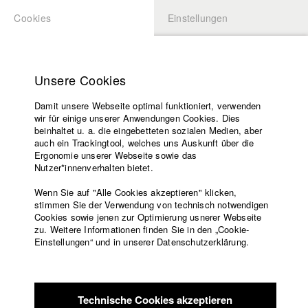
Cookies
Einstellungen
BEWERBUNG
LOGIN
Startseite
Hochschule
Unsere Cookies
Lehrangebot
Damit unsere Webseite optimal funktioniert, verwenden
Lehrende
Studierende / Alumni
wir für einige unserer Anwendungen Cookies. Dies
Filme
beinhaltet u. a. die eingebetteten sozialen Medien, aber
auch ein Trackingtool, welches uns Auskunft über die
Presse
Ergonomie unserer Webseite sowie das
Katharina Ludwig
Freundeskreis
Nutzer*innenverhalten bietet.
Service
Wenn Sie auf "Alle Cookies akzeptieren" klicken,
Abt. III - Kino- und Fernsehfilm |
Jahrgang 2007
stimmen Sie der Verwendung von technisch notwendigen
Cookies sowie jenen zur Optimierung usnerer Webseite
zu. Weitere Informationen finden Sie in den „Cookie-
Englisch
Startseite
Einstellungen“ und in unserer Datenschutzerklärung.
Moritz Hoffmann
Facebook
Bewerbung
Kontakt
Vorlesungsverzeichnis
Abt. III - Kino- und Fernsehfilm |
Jahrgang 2021
Code of
Technische Cookies akzeptieren
Conduct