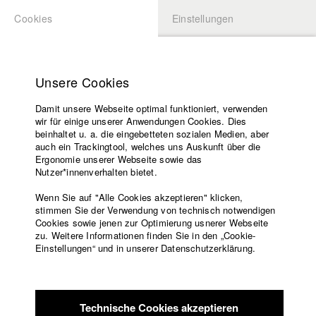
Cookies
Einstellungen
BEWERBUNG
LOGIN
Startseite
Hochschule
Unsere Cookies
Übersicht
meineHFF
Lehrangebot
Damit unsere Webseite optimal funktioniert, verwenden
Lehrende
René Schweitzer
wir für einige unserer Anwendungen Cookies. Dies
Filme
beinhaltet u. a. die eingebetteten sozialen Medien, aber
Abt. VI - Drehbuch
auch ein Trackingtool, welches uns Auskunft über die
Presse
Ergonomie unserer Webseite sowie das
Freundeskreis
Nutzer*innenverhalten bietet.
Info / Vita
Service
Wenn Sie auf "Alle Cookies akzeptieren" klicken,
René Schweitzer wurde 1986 in Bremerhaven geboren. Den
stimmen Sie der Verwendung von technisch notwendigen
Cookies sowie jenen zur Optimierung usnerer Webseite
Großteil seiner turbulenten Jugend verbrachte er im
zu. Weitere Informationen finden Sie in den „Cookie-
Münchner Norden. Als Jugendlicher war René einige Jahre als
Englisch
Startseite
Einstellungen“ und in unserer Datenschutzerklärung.
Rapper aktiv, anschließend schrieb er für diverse
Facebook
Bewerbung
Musikzeitschriften (unter anderen Juice, Backspin und
Kontakt
Vorlesungsverzeichnis
Bravo Hip Hop). 2010 erschien sein erster Roman, das
Code of
Coming of Age Drama Das Ende des Sommers. Von 2011 bis
Technische Cookies akzeptieren
Conduct