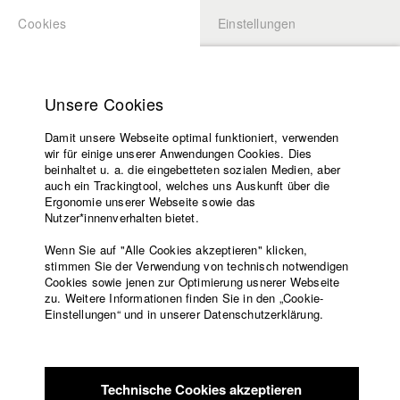
Cookies
Einstellungen
BEWERBUNG
LOGIN
Startseite
Hochschule
Unsere Cookies
Lehrangebot
Damit unsere Webseite optimal funktioniert, verwenden
Lehrende
Studierende / Alumni
wir für einige unserer Anwendungen Cookies. Dies
Filme
beinhaltet u. a. die eingebetteten sozialen Medien, aber
auch ein Trackingtool, welches uns Auskunft über die
Presse
Ergonomie unserer Webseite sowie das
Katharina Ludwig
Freundeskreis
Nutzer*innenverhalten bietet.
Service
Wenn Sie auf "Alle Cookies akzeptieren" klicken,
Abt. III - Kino- und Fernsehfilm |
Jahrgang 2007
stimmen Sie der Verwendung von technisch notwendigen
Cookies sowie jenen zur Optimierung usnerer Webseite
zu. Weitere Informationen finden Sie in den „Cookie-
Englisch
Startseite
Einstellungen“ und in unserer Datenschutzerklärung.
Moritz Hoffmann
Facebook
Bewerbung
Kontakt
Vorlesungsverzeichnis
Abt. III - Kino- und Fernsehfilm |
Jahrgang 2021
Code of
Technische Cookies akzeptieren
Conduct