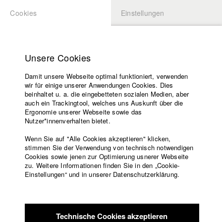
Cookies
Einstellungen
BEWERBUNG
LOGIN
Startseite
Hochschule
Unsere Cookies
Lehrangebot
Damit unsere Webseite optimal funktioniert, verwenden
Lehrende
Studierende / Alumni
wir für einige unserer Anwendungen Cookies. Dies
Filme
beinhaltet u. a. die eingebetteten sozialen Medien, aber
auch ein Trackingtool, welches uns Auskunft über die
Presse
Ergonomie unserer Webseite sowie das
Katharina Ludwig
Freundeskreis
Nutzer*innenverhalten bietet.
Service
Wenn Sie auf "Alle Cookies akzeptieren" klicken,
Abt. III - Kino- und Fernsehfilm |
Jahrgang 2007
stimmen Sie der Verwendung von technisch notwendigen
Cookies sowie jenen zur Optimierung usnerer Webseite
zu. Weitere Informationen finden Sie in den „Cookie-
Englisch
Startseite
Einstellungen“ und in unserer Datenschutzerklärung.
Moritz Hoffmann
Facebook
Bewerbung
Kontakt
Vorlesungsverzeichnis
Abt. III - Kino- und Fernsehfilm |
Jahrgang 2021
Code of
Technische Cookies akzeptieren
Conduct