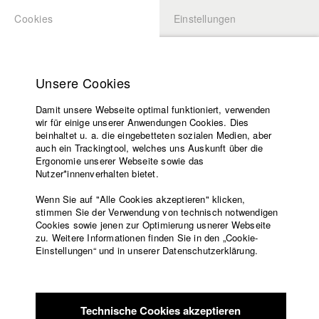
Cookies
Einstellungen
BEWERBUNG
LOGIN
Startseite
Hochschule
Unsere Cookies
Lehrangebot
Damit unsere Webseite optimal funktioniert, verwenden
Lehrende
Studierende / Alumni
wir für einige unserer Anwendungen Cookies. Dies
Filme
beinhaltet u. a. die eingebetteten sozialen Medien, aber
auch ein Trackingtool, welches uns Auskunft über die
Presse
Ergonomie unserer Webseite sowie das
Katharina Ludwig
Freundeskreis
Nutzer*innenverhalten bietet.
Service
Wenn Sie auf "Alle Cookies akzeptieren" klicken,
Abt. III - Kino- und Fernsehfilm |
Jahrgang 2007
stimmen Sie der Verwendung von technisch notwendigen
Cookies sowie jenen zur Optimierung usnerer Webseite
zu. Weitere Informationen finden Sie in den „Cookie-
Englisch
Startseite
Einstellungen“ und in unserer Datenschutzerklärung.
Moritz Hoffmann
Facebook
Bewerbung
Kontakt
Vorlesungsverzeichnis
Abt. III - Kino- und Fernsehfilm |
Jahrgang 2021
Code of
Technische Cookies akzeptieren
Conduct