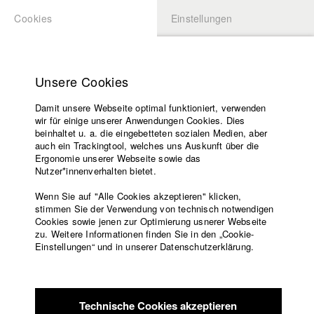
Cookies
Einstellungen
BEWERBUNG
LOGIN
Startseite
Hochschule
Unsere Cookies
Übersicht
meineHFF
Lehrangebot
Damit unsere Webseite optimal funktioniert, verwenden
Lehrende
Robert Richarz
wir für einige unserer Anwendungen Cookies. Dies
Filme
beinhaltet u. a. die eingebetteten sozialen Medien, aber
Abt. V - Produktion und Medienwirtschaft
auch ein Trackingtool, welches uns Auskunft über die
Presse
Ergonomie unserer Webseite sowie das
Freundeskreis
Nutzer*innenverhalten bietet.
Filme in der HFF Datenbank
Service
Wenn Sie auf "Alle Cookies akzeptieren" klicken,
2022 The Deminers
Regie: Michael Urs Reber/ Sova Pictures,
stimmen Sie der Verwendung von technisch notwendigen
Cookies sowie jenen zur Optimierung usnerer Webseite
Pejakovic & Schwarz-Danner GbR
zu. Weitere Informationen finden Sie in den „Cookie-
2022 ALMOST HOME
Regie: Nils Keller (Executive Producer)/
Englisch
Startseite
Einstellungen“ und in unserer Datenschutzerklärung.
Le Hof Media GmbH
Facebook
Bewerbung
2020 Dazwischen
Regie: David Hacke/ HFF München
Kontakt
Vorlesungsverzeichnis
(Hochschule für Fernsehen und Film)
Code of
2020 BLANK PAPER
Regie: Bastian Eipert/ Sova Pictures,
Technische Cookies akzeptieren
Conduct