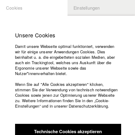
Cookies
Einstellungen
BEWERBUNG
LOGIN
Startseite
Hochschule
Unsere Cookies
Lehrangebot
Damit unsere Webseite optimal funktioniert, verwenden
Lehrende
Studierende / Alumni
wir für einige unserer Anwendungen Cookies. Dies
Filme
beinhaltet u. a. die eingebetteten sozialen Medien, aber
auch ein Trackingtool, welches uns Auskunft über die
Presse
Ergonomie unserer Webseite sowie das
Katharina Ludwig
Freundeskreis
Nutzer*innenverhalten bietet.
Service
Wenn Sie auf "Alle Cookies akzeptieren" klicken,
Abt. III - Kino- und Fernsehfilm |
Jahrgang 2007
stimmen Sie der Verwendung von technisch notwendigen
Cookies sowie jenen zur Optimierung usnerer Webseite
zu. Weitere Informationen finden Sie in den „Cookie-
Englisch
Startseite
Einstellungen“ und in unserer Datenschutzerklärung.
Moritz Hoffmann
Facebook
Bewerbung
Kontakt
Vorlesungsverzeichnis
Abt. III - Kino- und Fernsehfilm |
Jahrgang 2021
Code of
Technische Cookies akzeptieren
Conduct