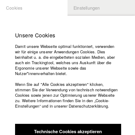
Cookies
Einstellungen
BEWERBUNG
LOGIN
Startseite
Hochschule
Unsere Cookies
Lehrangebot
Damit unsere Webseite optimal funktioniert, verwenden
Lehrende
Studierende / Alumni
wir für einige unserer Anwendungen Cookies. Dies
Filme
beinhaltet u. a. die eingebetteten sozialen Medien, aber
auch ein Trackingtool, welches uns Auskunft über die
Presse
Ergonomie unserer Webseite sowie das
Katharina Ludwig
Freundeskreis
Nutzer*innenverhalten bietet.
Service
Wenn Sie auf "Alle Cookies akzeptieren" klicken,
Abt. III - Kino- und Fernsehfilm |
Jahrgang 2007
stimmen Sie der Verwendung von technisch notwendigen
Cookies sowie jenen zur Optimierung usnerer Webseite
zu. Weitere Informationen finden Sie in den „Cookie-
Englisch
Startseite
Einstellungen“ und in unserer Datenschutzerklärung.
Moritz Hoffmann
Facebook
Bewerbung
Kontakt
Vorlesungsverzeichnis
Abt. III - Kino- und Fernsehfilm |
Jahrgang 2021
Code of
Technische Cookies akzeptieren
Conduct