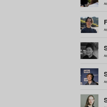
Ab
Ab
Ab
S
Ab