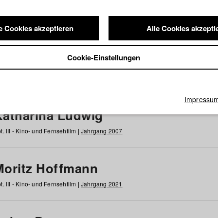
e Cookies akzeptieren
Alle Cookies akzepti
nde / Alumni
Cookie-Einstellungen
g
h
i
j
k
l
m
n
o
p
q
r
s
t
u
v
w
x
y
z
Alle
Impressu
Katharina Ludwig
t. III - Kino- und Fernsehfilm |
Jahrgang 2007
Moritz Hoffmann
t. III - Kino- und Fernsehfilm |
Jahrgang 2021