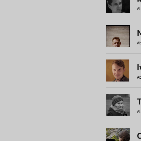
Ab
N
Ab
Ab
Ab