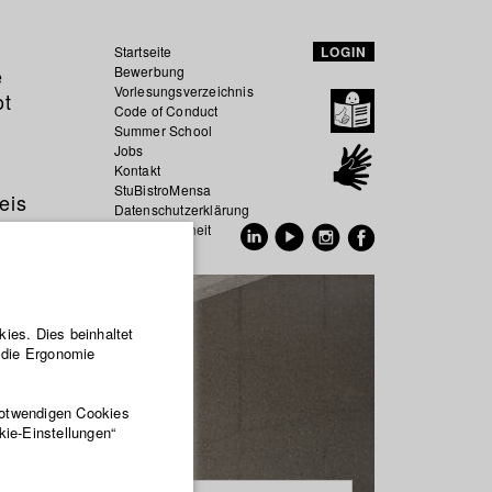
Startseite
LOGIN
e
Bewerbung
Vorlesungsverzeichnis
ot
Code of Conduct
Summer School
Jobs
Kontakt
StuBistroMensa
eis
Datenschutzerklärung
Datensicherheit
EN
DE
ies. Dies beinhaltet
r die Ergonomie
notwendigen Cookies
kie-Einstellungen“