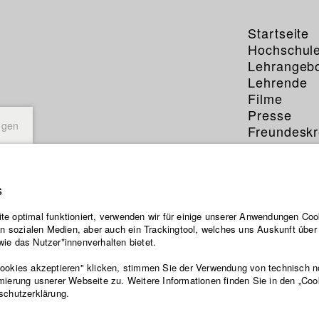
Startseite
Hochschul
Lehrangeb
Lehrende
Filme
Presse
ngen
Freundeskr
Service
s
e optimal funktioniert, verwenden wir für einige unserer Anwendungen Cook
ten sozialen Medien, aber auch ein Trackingtool, welches uns Auskunft übe
ie das Nutzer*innenverhalten bietet.
Cookies akzeptieren" klicken, stimmen Sie der Verwendung von technisch 
mierung usnerer Webseite zu. Weitere Informationen finden Sie in den „Coo
schutzerklärung.