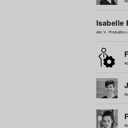
Ab
Isabelle
Abt. V - Produktion
F
Ab
Ab
Ab