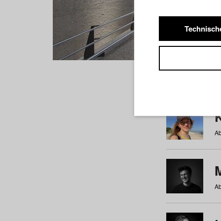
Technisch
Studiere
a
b
c
d
e
f
Ab
Ab