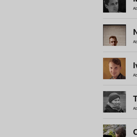
Ab
N
Ab
Ab
Ab