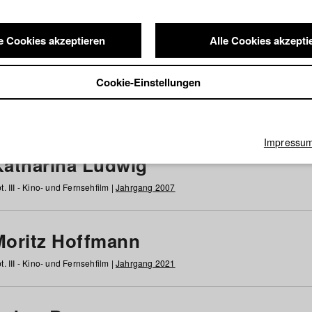
e Cookies akzeptieren
Alle Cookies akzepti
nde / Alumni
Cookie-Einstellungen
g
h
i
j
k
l
m
n
o
p
q
r
s
t
u
v
w
x
y
z
Alle
Impressu
Katharina Ludwig
t. III - Kino- und Fernsehfilm |
Jahrgang 2007
Moritz Hoffmann
t. III - Kino- und Fernsehfilm |
Jahrgang 2021