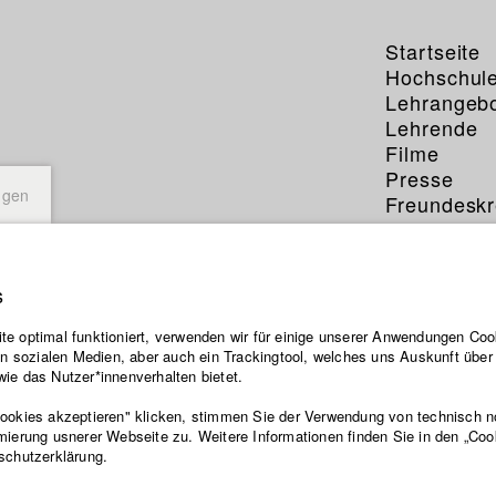
Startseite
Hochschul
Lehrangeb
Lehrende
Filme
Presse
ngen
Freundeskr
Service
s
e optimal funktioniert, verwenden wir für einige unserer Anwendungen Cook
ten sozialen Medien, aber auch ein Trackingtool, welches uns Auskunft übe
ie das Nutzer*innenverhalten bietet.
Cookies akzeptieren" klicken, stimmen Sie der Verwendung von technisch 
mierung usnerer Webseite zu. Weitere Informationen finden Sie in den „Coo
schutzerklärung.