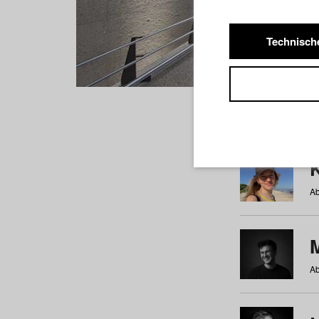
Technisch
Studiere
a
b
c
d
e
f
Ab
Ab