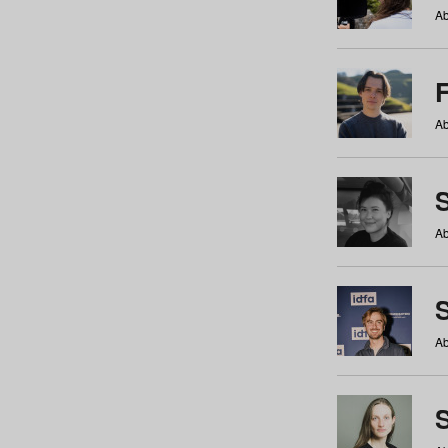
Ab
Ab
Ab
S
Ab