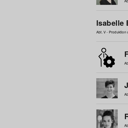
Ab
Isabelle
Abt. V - Produktion
F
Ab
Ab
Ab