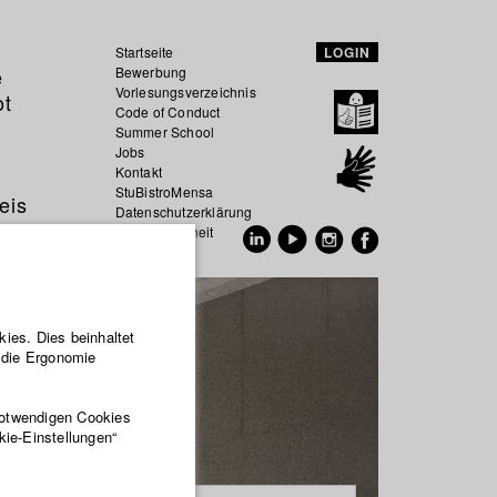
Startseite
LOGIN
e
Bewerbung
Vorlesungsverzeichnis
ot
Code of Conduct
Summer School
Jobs
Kontakt
StuBistroMensa
eis
Datenschutzerklärung
Datensicherheit
EN
DE
ies. Dies beinhaltet
r die Ergonomie
notwendigen Cookies
kie-Einstellungen“