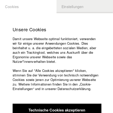
Cookies
Einstellungen
BEWERBUNG
LOGIN
Startseite
Hochschule
Unsere Cookies
Lehrangebot
Damit unsere Webseite optimal funktioniert, verwenden
Lehrende
Studierende / Alumni
wir für einige unserer Anwendungen Cookies. Dies
Filme
beinhaltet u. a. die eingebetteten sozialen Medien, aber
auch ein Trackingtool, welches uns Auskunft über die
Presse
Ergonomie unserer Webseite sowie das
Katharina Ludwig
Freundeskreis
Nutzer*innenverhalten bietet.
Service
Wenn Sie auf "Alle Cookies akzeptieren" klicken,
Abt. III - Kino- und Fernsehfilm |
Jahrgang 2007
stimmen Sie der Verwendung von technisch notwendigen
Cookies sowie jenen zur Optimierung usnerer Webseite
zu. Weitere Informationen finden Sie in den „Cookie-
Englisch
Startseite
Einstellungen“ und in unserer Datenschutzerklärung.
Moritz Hoffmann
Facebook
Bewerbung
Kontakt
Vorlesungsverzeichnis
Abt. III - Kino- und Fernsehfilm |
Jahrgang 2021
Code of
Technische Cookies akzeptieren
Conduct