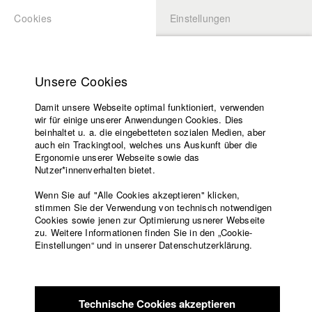
Cookies
Einstellungen
BEWERBUNG
LOGIN
Startseite
Hochschule
Unsere Cookies
Lehrangebot
Damit unsere Webseite optimal funktioniert, verwenden
Lehrende
Studierende / Alumni
wir für einige unserer Anwendungen Cookies. Dies
Filme
beinhaltet u. a. die eingebetteten sozialen Medien, aber
auch ein Trackingtool, welches uns Auskunft über die
Presse
Ergonomie unserer Webseite sowie das
Katharina Ludwig
Freundeskreis
Nutzer*innenverhalten bietet.
Service
Wenn Sie auf "Alle Cookies akzeptieren" klicken,
Abt. III - Kino- und Fernsehfilm |
Jahrgang 2007
stimmen Sie der Verwendung von technisch notwendigen
Cookies sowie jenen zur Optimierung usnerer Webseite
zu. Weitere Informationen finden Sie in den „Cookie-
Englisch
Startseite
Einstellungen“ und in unserer Datenschutzerklärung.
Moritz Hoffmann
Facebook
Bewerbung
Kontakt
Vorlesungsverzeichnis
Abt. III - Kino- und Fernsehfilm |
Jahrgang 2021
Code of
Technische Cookies akzeptieren
Conduct