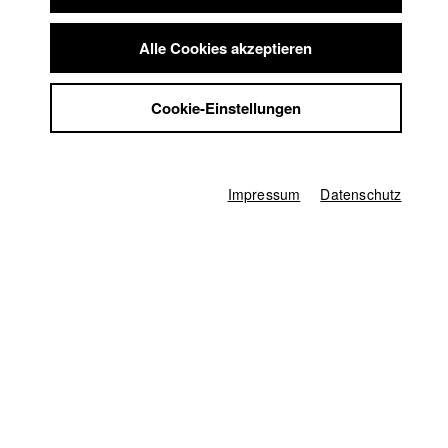
Summer School
Jobs
Lukas Bauer
Alle Cookies akzeptieren
Kontakt
StuBistroMensa
Cookie-Einstellungen
Datenschutzerklärung
Datensicherheit
Jacob Kohl
Impressum
Abt. VII - Kamera |
Jahrgang 2018
Impressum
Datenschutz
Karsten Guenther
Abt. V - Produktion und Medienwirtschaft |
Jahrgang
2010
Alexandra KURT