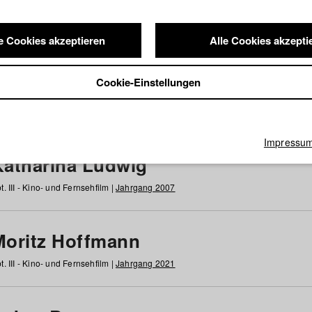
e Cookies akzeptieren
Alle Cookies akzepti
nde / Alumni
Cookie-Einstellungen
g
h
i
j
k
l
m
n
o
p
q
r
s
t
u
v
w
x
y
z
Alle
Impressu
Katharina Ludwig
t. III - Kino- und Fernsehfilm |
Jahrgang 2007
Moritz Hoffmann
t. III - Kino- und Fernsehfilm |
Jahrgang 2021