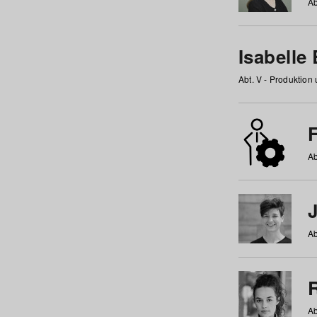
Ab
Isabelle
Abt. V - Produktion
F
Ab
Ab
Ab