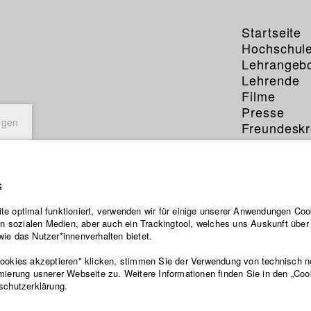
Startseite
Hochschul
Lehrangeb
Lehrende
Filme
Presse
ngen
Freundeskr
Service
s
e optimal funktioniert, verwenden wir für einige unserer Anwendungen Cook
ten sozialen Medien, aber auch ein Trackingtool, welches uns Auskunft übe
ie das Nutzer*innenverhalten bietet.
Cookies akzeptieren" klicken, stimmen Sie der Verwendung von technisch 
mierung usnerer Webseite zu. Weitere Informationen finden Sie in den „Coo
schutzerklärung.