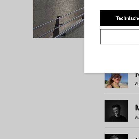
Technisch
Studiere
a
b
c
d
e
f
Ab
Ab