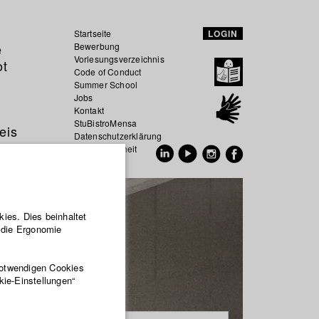
Startseite
LOGIN
e
Bewerbung
Vorlesungsverzeichnis
ot
Code of Conduct
Summer School
Jobs
Kontakt
StuBistroMensa
eis
Datenschutzerklärung
Datensicherheit
EN
DE
ies. Dies beinhaltet
r die Ergonomie
notwendigen Cookies
kie-Einstellungen“