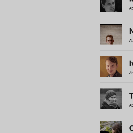
Ab
N
Ab
Ab
Ab