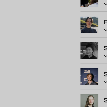
Ab
Ab
Ab
S
Ab