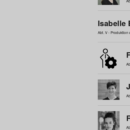
Ab
Isabelle
Abt. V - Produktion
F
Ab
Ab
Ab