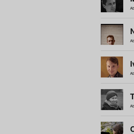
Ab
N
Ab
Ab
Ab