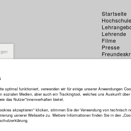
Startseite
Hochschul
Lehrangeb
Lehrende
Filme
Presse
ngen
Freundeskr
Service
s
e optimal funktioniert, verwenden wir für einige unserer Anwendungen Cook
ten sozialen Medien, aber auch ein Trackingtool, welches uns Auskunft übe
ie das Nutzer*innenverhalten bietet.
Cookies akzeptieren" klicken, stimmen Sie der Verwendung von technisch 
mierung usnerer Webseite zu. Weitere Informationen finden Sie in den „Coo
schutzerklärung.