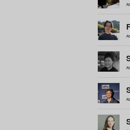
Ab
Ab
Ab
S
Ab