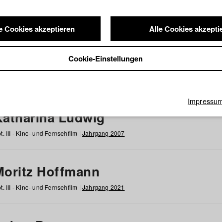
e Cookies akzeptieren
Alle Cookies akzepti
nde / Alumni
Cookie-Einstellungen
g
h
i
j
k
l
m
n
o
p
q
r
s
t
u
v
w
x
y
z
Alle
Impressu
Katharina Ludwig
t. III - Kino- und Fernsehfilm |
Jahrgang 2007
Moritz Hoffmann
t. III - Kino- und Fernsehfilm |
Jahrgang 2021