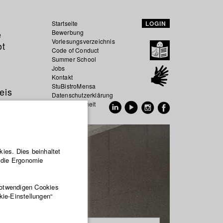
Startseite
LOGIN
e
Bewerbung
Vorlesungsverzeichnis
ot
Code of Conduct
Summer School
Jobs
Kontakt
StuBistroMensa
eis
Datenschutzerklärung
Datensicherheit
EN
DE
ies. Dies beinhaltet
r die Ergonomie
notwendigen Cookies
kie-Einstellungen“