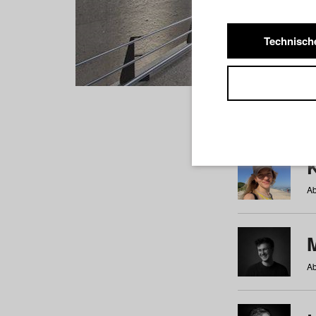
Technisch
Studiere
a
b
c
d
e
f
Ab
Ab