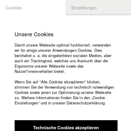
Cookies
Einstellungen
BEWERBUNG
LOGIN
Startseite
Hochschule
Unsere Cookies
Lehrangebot
Damit unsere Webseite optimal funktioniert, verwenden
Lehrende
Studierende / Alumni
wir für einige unserer Anwendungen Cookies. Dies
Filme
beinhaltet u. a. die eingebetteten sozialen Medien, aber
auch ein Trackingtool, welches uns Auskunft über die
Presse
Ergonomie unserer Webseite sowie das
Katharina Ludwig
Freundeskreis
Nutzer*innenverhalten bietet.
Service
Wenn Sie auf "Alle Cookies akzeptieren" klicken,
Abt. III - Kino- und Fernsehfilm |
Jahrgang 2007
stimmen Sie der Verwendung von technisch notwendigen
Cookies sowie jenen zur Optimierung usnerer Webseite
zu. Weitere Informationen finden Sie in den „Cookie-
Englisch
Startseite
Einstellungen“ und in unserer Datenschutzerklärung.
Moritz Hoffmann
Facebook
Bewerbung
Kontakt
Vorlesungsverzeichnis
Abt. III - Kino- und Fernsehfilm |
Jahrgang 2021
Code of
Technische Cookies akzeptieren
Conduct