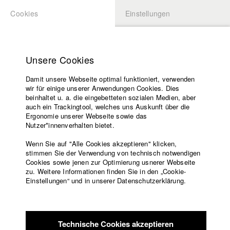
Cookies
Einstellungen
BEWERBUNG
LOGIN
Startseite
Hochschule
Unsere Cookies
Lehrangebot
Damit unsere Webseite optimal funktioniert, verwenden
Lehrende
Studierende / Alumni
wir für einige unserer Anwendungen Cookies. Dies
Filme
beinhaltet u. a. die eingebetteten sozialen Medien, aber
auch ein Trackingtool, welches uns Auskunft über die
Presse
Ergonomie unserer Webseite sowie das
Katharina Ludwig
Freundeskreis
Nutzer*innenverhalten bietet.
Service
Wenn Sie auf "Alle Cookies akzeptieren" klicken,
Abt. III - Kino- und Fernsehfilm |
Jahrgang 2007
stimmen Sie der Verwendung von technisch notwendigen
Cookies sowie jenen zur Optimierung usnerer Webseite
zu. Weitere Informationen finden Sie in den „Cookie-
Englisch
Startseite
Einstellungen“ und in unserer Datenschutzerklärung.
Moritz Hoffmann
Facebook
Bewerbung
Kontakt
Vorlesungsverzeichnis
Abt. III - Kino- und Fernsehfilm |
Jahrgang 2021
Code of
Technische Cookies akzeptieren
Conduct