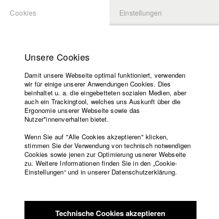
Cookies
Einstellungen
BEWERBUNG
LOGIN
Startseite
Hochschule
Unsere Cookies
Lehrangebot
Damit unsere Webseite optimal funktioniert, verwenden
Lehrende
Studierende / Alumni
wir für einige unserer Anwendungen Cookies. Dies
Filme
beinhaltet u. a. die eingebetteten sozialen Medien, aber
auch ein Trackingtool, welches uns Auskunft über die
Presse
Ergonomie unserer Webseite sowie das
Katharina Ludwig
Freundeskreis
Nutzer*innenverhalten bietet.
Service
Wenn Sie auf "Alle Cookies akzeptieren" klicken,
Abt. III - Kino- und Fernsehfilm |
Jahrgang 2007
stimmen Sie der Verwendung von technisch notwendigen
Cookies sowie jenen zur Optimierung usnerer Webseite
zu. Weitere Informationen finden Sie in den „Cookie-
Englisch
Startseite
Einstellungen“ und in unserer Datenschutzerklärung.
Moritz Hoffmann
Facebook
Bewerbung
Kontakt
Vorlesungsverzeichnis
Abt. III - Kino- und Fernsehfilm |
Jahrgang 2021
Code of
Technische Cookies akzeptieren
Conduct