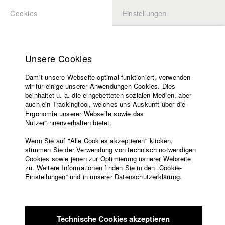
Cookies
Einstellungen
BEWERBUNG
LOGIN
Startseite
Hochschule
Unsere Cookies
Lehrangebot
Damit unsere Webseite optimal funktioniert, verwenden
Lehrende
Studierende / Alumni
wir für einige unserer Anwendungen Cookies. Dies
Filme
beinhaltet u. a. die eingebetteten sozialen Medien, aber
auch ein Trackingtool, welches uns Auskunft über die
Presse
Ergonomie unserer Webseite sowie das
Katharina Ludwig
Freundeskreis
Nutzer*innenverhalten bietet.
Service
Wenn Sie auf "Alle Cookies akzeptieren" klicken,
Abt. III - Kino- und Fernsehfilm |
Jahrgang 2007
stimmen Sie der Verwendung von technisch notwendigen
Cookies sowie jenen zur Optimierung usnerer Webseite
zu. Weitere Informationen finden Sie in den „Cookie-
Englisch
Startseite
Einstellungen“ und in unserer Datenschutzerklärung.
Moritz Hoffmann
Facebook
Bewerbung
Kontakt
Vorlesungsverzeichnis
Abt. III - Kino- und Fernsehfilm |
Jahrgang 2021
Code of
Technische Cookies akzeptieren
Conduct