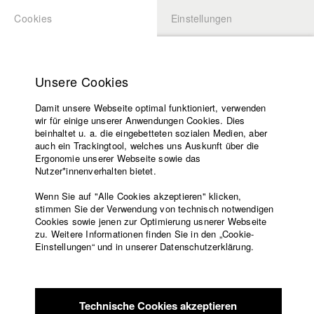
Cookies
Einstellungen
BEWERBUNG
LOGIN
Startseite
Hochschule
Unsere Cookies
Lehrangebot
Damit unsere Webseite optimal funktioniert, verwenden
Lehrende
Studierende / Alumni
wir für einige unserer Anwendungen Cookies. Dies
Filme
beinhaltet u. a. die eingebetteten sozialen Medien, aber
auch ein Trackingtool, welches uns Auskunft über die
Presse
Ergonomie unserer Webseite sowie das
Katharina Ludwig
Freundeskreis
Nutzer*innenverhalten bietet.
Service
Wenn Sie auf "Alle Cookies akzeptieren" klicken,
Abt. III - Kino- und Fernsehfilm |
Jahrgang 2007
stimmen Sie der Verwendung von technisch notwendigen
Cookies sowie jenen zur Optimierung usnerer Webseite
zu. Weitere Informationen finden Sie in den „Cookie-
Englisch
Startseite
Einstellungen“ und in unserer Datenschutzerklärung.
Moritz Hoffmann
Facebook
Bewerbung
Kontakt
Vorlesungsverzeichnis
Abt. III - Kino- und Fernsehfilm |
Jahrgang 2021
Code of
Technische Cookies akzeptieren
Conduct