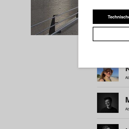
Technisch
Studiere
a
b
c
d
e
f
Ab
Ab