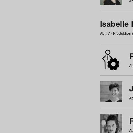
Ab
Isabelle
Abt. V - Produktion
F
Ab
Ab
Ab