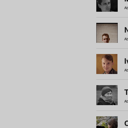
Ab
N
Ab
Ab
Ab