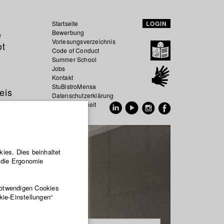
Startseite
LOGIN
e
Bewerbung
Vorlesungsverzeichnis
ot
Code of Conduct
Summer School
Jobs
Kontakt
StuBistroMensa
eis
Datenschutzerklärung
Datensicherheit
EN
DE
ies. Dies beinhaltet
r die Ergonomie
notwendigen Cookies
kie-Einstellungen“