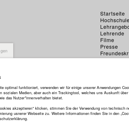
Startseite
Hochschul
Lehrangeb
Lehrende
Filme
Presse
ngen
Freundeskr
Service
s
e optimal funktioniert, verwenden wir für einige unserer Anwendungen Cook
ten sozialen Medien, aber auch ein Trackingtool, welches uns Auskunft übe
ie das Nutzer*innenverhalten bietet.
Cookies akzeptieren" klicken, stimmen Sie der Verwendung von technisch 
mierung usnerer Webseite zu. Weitere Informationen finden Sie in den „Coo
schutzerklärung.