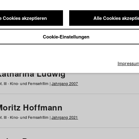
e Cookies akzeptieren
Alle Cookies akzepti
nde / Alumni
Cookie-Einstellungen
g
h
i
j
k
l
m
n
o
p
q
r
s
t
u
v
w
x
y
z
Alle
Impressu
Katharina Ludwig
t. III - Kino- und Fernsehfilm |
Jahrgang 2007
Moritz Hoffmann
t. III - Kino- und Fernsehfilm |
Jahrgang 2021