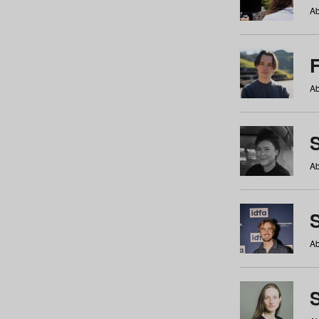
Ab
Ab
Ab
S
Ab