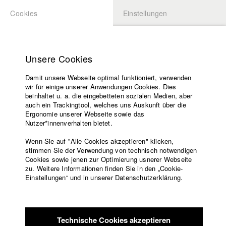
Cookies
Einstellungen
BEWERBUNG
LOGIN
Startseite
Hochschule
Unsere Cookies
Lehrangebot
Damit unsere Webseite optimal funktioniert, verwenden
Lehrende
Studierende / Alumni
wir für einige unserer Anwendungen Cookies. Dies
Filme
beinhaltet u. a. die eingebetteten sozialen Medien, aber
auch ein Trackingtool, welches uns Auskunft über die
Presse
Ergonomie unserer Webseite sowie das
Katharina Ludwig
Freundeskreis
Nutzer*innenverhalten bietet.
Service
Wenn Sie auf "Alle Cookies akzeptieren" klicken,
Abt. III - Kino- und Fernsehfilm |
Jahrgang 2007
stimmen Sie der Verwendung von technisch notwendigen
Cookies sowie jenen zur Optimierung usnerer Webseite
zu. Weitere Informationen finden Sie in den „Cookie-
Englisch
Startseite
Einstellungen“ und in unserer Datenschutzerklärung.
Moritz Hoffmann
Facebook
Bewerbung
Kontakt
Vorlesungsverzeichnis
Abt. III - Kino- und Fernsehfilm |
Jahrgang 2021
Code of
Technische Cookies akzeptieren
Conduct