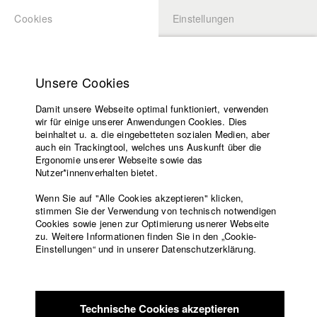
Cookies
Einstellungen
BEWERBUNG
LOGIN
Startseite
Hochschule
Unsere Cookies
Lehrangebot
Damit unsere Webseite optimal funktioniert, verwenden
Lehrende
Studierende / Alumni
wir für einige unserer Anwendungen Cookies. Dies
Filme
beinhaltet u. a. die eingebetteten sozialen Medien, aber
auch ein Trackingtool, welches uns Auskunft über die
Presse
Ergonomie unserer Webseite sowie das
Katharina Ludwig
Freundeskreis
Nutzer*innenverhalten bietet.
Service
Wenn Sie auf "Alle Cookies akzeptieren" klicken,
Abt. III - Kino- und Fernsehfilm |
Jahrgang 2007
stimmen Sie der Verwendung von technisch notwendigen
Cookies sowie jenen zur Optimierung usnerer Webseite
zu. Weitere Informationen finden Sie in den „Cookie-
Englisch
Startseite
Einstellungen“ und in unserer Datenschutzerklärung.
Moritz Hoffmann
Facebook
Bewerbung
Kontakt
Vorlesungsverzeichnis
Abt. III - Kino- und Fernsehfilm |
Jahrgang 2021
Code of
Technische Cookies akzeptieren
Conduct