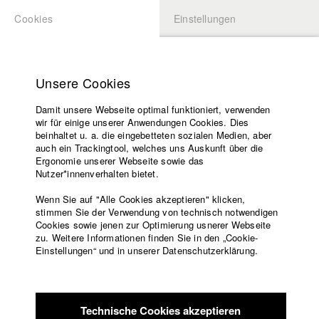
Cookies
Einstellungen
BEWERBUNG
LOGIN
Startseite
Hochschule
Unsere Cookies
Lehrangebot
Damit unsere Webseite optimal funktioniert, verwenden
Lehrende
Studierende / Alumni
wir für einige unserer Anwendungen Cookies. Dies
Filme
beinhaltet u. a. die eingebetteten sozialen Medien, aber
auch ein Trackingtool, welches uns Auskunft über die
Presse
Ergonomie unserer Webseite sowie das
Katharina Ludwig
Freundeskreis
Nutzer*innenverhalten bietet.
Service
Wenn Sie auf "Alle Cookies akzeptieren" klicken,
Abt. III - Kino- und Fernsehfilm |
Jahrgang 2007
stimmen Sie der Verwendung von technisch notwendigen
Cookies sowie jenen zur Optimierung usnerer Webseite
zu. Weitere Informationen finden Sie in den „Cookie-
Englisch
Startseite
Einstellungen“ und in unserer Datenschutzerklärung.
Moritz Hoffmann
Facebook
Bewerbung
Kontakt
Vorlesungsverzeichnis
Abt. III - Kino- und Fernsehfilm |
Jahrgang 2021
Code of
Technische Cookies akzeptieren
Conduct