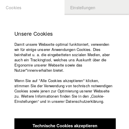
Cookies
Einstellungen
BEWERBUNG
LOGIN
Startseite
Hochschule
Unsere Cookies
Lehrangebot
Damit unsere Webseite optimal funktioniert, verwenden
Lehrende
Studierende / Alumni
wir für einige unserer Anwendungen Cookies. Dies
Filme
beinhaltet u. a. die eingebetteten sozialen Medien, aber
auch ein Trackingtool, welches uns Auskunft über die
Presse
Ergonomie unserer Webseite sowie das
Katharina Ludwig
Freundeskreis
Nutzer*innenverhalten bietet.
Service
Wenn Sie auf "Alle Cookies akzeptieren" klicken,
Abt. III - Kino- und Fernsehfilm |
Jahrgang 2007
stimmen Sie der Verwendung von technisch notwendigen
Cookies sowie jenen zur Optimierung usnerer Webseite
zu. Weitere Informationen finden Sie in den „Cookie-
Englisch
Startseite
Einstellungen“ und in unserer Datenschutzerklärung.
Moritz Hoffmann
Facebook
Bewerbung
Kontakt
Vorlesungsverzeichnis
Abt. III - Kino- und Fernsehfilm |
Jahrgang 2021
Code of
Technische Cookies akzeptieren
Conduct