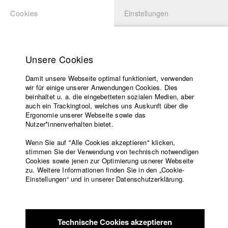
Cookies
Einstellungen
BEWERBUNG
LOGIN
Startseite
Hochschule
Unsere Cookies
Lehrangebot
Damit unsere Webseite optimal funktioniert, verwenden
Lehrende
Studierende / Alumni
wir für einige unserer Anwendungen Cookies. Dies
Filme
beinhaltet u. a. die eingebetteten sozialen Medien, aber
auch ein Trackingtool, welches uns Auskunft über die
Presse
Ergonomie unserer Webseite sowie das
Katharina Ludwig
Freundeskreis
Nutzer*innenverhalten bietet.
Service
Wenn Sie auf "Alle Cookies akzeptieren" klicken,
Abt. III - Kino- und Fernsehfilm |
Jahrgang 2007
stimmen Sie der Verwendung von technisch notwendigen
Cookies sowie jenen zur Optimierung usnerer Webseite
zu. Weitere Informationen finden Sie in den „Cookie-
Englisch
Startseite
Einstellungen“ und in unserer Datenschutzerklärung.
Moritz Hoffmann
Facebook
Bewerbung
Kontakt
Vorlesungsverzeichnis
Abt. III - Kino- und Fernsehfilm |
Jahrgang 2021
Code of
Technische Cookies akzeptieren
Conduct