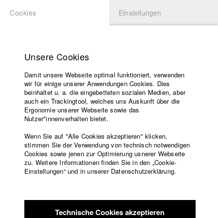
Cookies
Einstellungen
BEWERBUNG
LOGIN
Startseite
Hochschule
Unsere Cookies
Lehrangebot
Damit unsere Webseite optimal funktioniert, verwenden
Lehrende
Studierende / Alumni
wir für einige unserer Anwendungen Cookies. Dies
Filme
beinhaltet u. a. die eingebetteten sozialen Medien, aber
auch ein Trackingtool, welches uns Auskunft über die
Presse
Ergonomie unserer Webseite sowie das
Katharina Ludwig
Freundeskreis
Nutzer*innenverhalten bietet.
Service
Wenn Sie auf "Alle Cookies akzeptieren" klicken,
Abt. III - Kino- und Fernsehfilm |
Jahrgang 2007
stimmen Sie der Verwendung von technisch notwendigen
Cookies sowie jenen zur Optimierung usnerer Webseite
zu. Weitere Informationen finden Sie in den „Cookie-
Englisch
Startseite
Einstellungen“ und in unserer Datenschutzerklärung.
Moritz Hoffmann
Facebook
Bewerbung
Kontakt
Vorlesungsverzeichnis
Abt. III - Kino- und Fernsehfilm |
Jahrgang 2021
Code of
Technische Cookies akzeptieren
Conduct