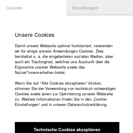
Cookies
Einstellungen
BEWERBUNG
LOGIN
Startseite
Hochschule
Unsere Cookies
Lehrangebot
Damit unsere Webseite optimal funktioniert, verwenden
Lehrende
Studierende / Alumni
wir für einige unserer Anwendungen Cookies. Dies
Filme
beinhaltet u. a. die eingebetteten sozialen Medien, aber
auch ein Trackingtool, welches uns Auskunft über die
Presse
Ergonomie unserer Webseite sowie das
Katharina Ludwig
Freundeskreis
Nutzer*innenverhalten bietet.
Service
Wenn Sie auf "Alle Cookies akzeptieren" klicken,
Abt. III - Kino- und Fernsehfilm |
Jahrgang 2007
stimmen Sie der Verwendung von technisch notwendigen
Cookies sowie jenen zur Optimierung usnerer Webseite
zu. Weitere Informationen finden Sie in den „Cookie-
Englisch
Startseite
Einstellungen“ und in unserer Datenschutzerklärung.
Moritz Hoffmann
Facebook
Bewerbung
Kontakt
Vorlesungsverzeichnis
Abt. III - Kino- und Fernsehfilm |
Jahrgang 2021
Code of
Technische Cookies akzeptieren
Conduct